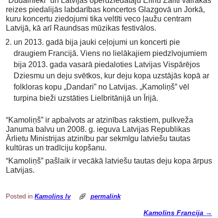
“Dūdalnieki” un Latvijas operdziedātāju Elīnu Zālīti vairākas
reizes piedalijās labdarības koncertos Glazgovā un Jorkā,
kuru koncertu ziedojumi tika veltīti veco ļaužu centram
Latvijā, kā arī Raundsas mūzikas festivālos.
un 2013. gadā bija jauki ceļojumi un koncerti pie
draugiem Francijā. Viens no lielākajiem piedzīvojumiem
bija 2013. gada vasarā piedaloties Latvijas Vispārējos
Dziesmu un deju svētkos, kur deju kopa uzstājās kopā ar
folkloras kopu „Dandari” no Latvijas. „Kamoliņš” vēl
turpina bieži uzstāties Lielbritānijā un Īrijā.
“Kamoliņš” ir apbalvots ar atzinības rakstiem, pulkveža
Januma balvu un 2008. g. ieguva Latvijas Republikas
Ārlietu Ministrijas atzinību par sekmīgu latviešu tautas
kultūras un tradīciju kopšanu.
“Kamoliņš” pašlaik ir vecākā latviešu tautas deju kopa ārpus
Latvijas.
Posted in
Kamolins lv
permalink
Kamolins Francija
→
Post navigation