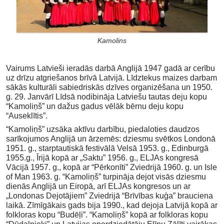
Kamolins
Vairums Latvieši ieradās darbā Anglijā 1947 gadā ar cerību
uz drīzu atgriešanos brīvā Latvijā. Līdztekus maizes darbam
sākās kulturāli sabiedriskās dzīves organizēšana un 1950.
g. 29. Janvārī Līdsā nodibināja Latviešu tautas deju kopu
“Kamoliņš” un dažus gadus vēlāk bērnu deju kopu
“Auseklītis”.
“Kamoliņš” uzsāka aktīvu darbību, piedaloties daudzos
sarīkojumos Anglijā un ārzemēs: dziesmu svētkos Londonā
1951. g., starptautiskā festivālā Velsā 1953. g., Edinburgā
1955.g., Īrijā kopā ar „Saktu” 1956. g., ELJAs kongresā
Vācijā 1957. g., kopā ar “Pērkonīti” Zviedrijā 1960. g. un Isle
of Man 1963. g. “Kamoliņš” turpināja dejot visās dziesmu
dienās Anglijā un Eiropā, arī ELJAs kongresos un ar
„Londonas Dejotājiem” Zviedrijā “Brīvības kuģa” brauciena
laikā. Zīmīgākais gads bija 1990., kad dejoja Latvijā kopā ar
folkloras kopu “Budēļi”. “Kamoliņš” kopā ar folkloras kopu