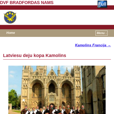
DVF BRADFORDAS NAMS
Home
Menu ↓
Skip to primary content
Skip to secondary content
Kamolins Francija
→
Post navigation
Latviesu deju kopa Kamolins