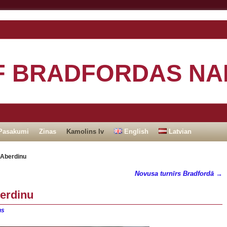
F BRADFORDAS NA
Pasakumi
Zinas
Kamolins lv
English
Latvian
 Aberdinu
Novusa turnīrs Bradfordā
→
erdinu
ns